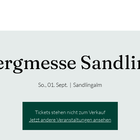
BMF2027
VEREIN
JUGEND
SPONSOREN
ergmesse Sandli
So., 01. Sept.
  |  
Sandlingalm
Tickets stehen nicht zum Verkauf
Jetzt andere Veranstaltungen ansehen