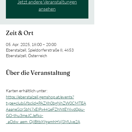
Jetzt andere Veranstaltungen
ansehen
Zeit & Ort
05. Apr. 2025, 18:00 – 20:00
Eberstalzell, Spieldorferstraße 8, 4653
Eberstalzell, Österreich
Über die Veranstaltung
Karten erhältlich unter: 
https://eberstalzell.gemshop.at/events?
type=club&fbclid=PAZXh0bgNhZW0CMTEA
AaaneSizrSbN7xEIPx441eFZhNtEY6vd0piu-
GO-thu3meJCJefko-
_aOdw_aem_QiIBtbX9gamhHVjSMUve2A