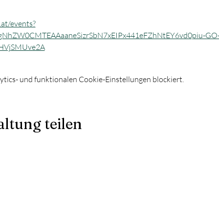
.at/events?
bgNhZW0CMTEAAaaneSizrSbN7xEIPx441eFZhNtEY6vd0piu-GO-
hHVjSMUve2A
ics- und funktionalen Cookie-Einstellungen blockiert.
ltung teilen