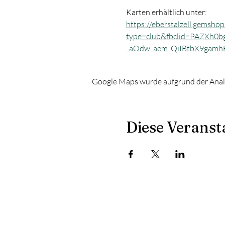
Karten erhältlich unter: 
https://eberstalzell.gemshop
type=club&fbclid=PAZXh0
_aOdw_aem_QiIBtbX9gam
Google Maps wurde aufgrund der Analyt
Diese Veransta