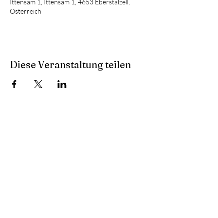
Ittensam 1, Ittensam 1, 4653 Eberstalzell,
Österreich
Diese Veranstaltung teilen
(c) Musikverein
Eberstalzell 2026 /
Impressum
/
Datenschutz
/
Cookies