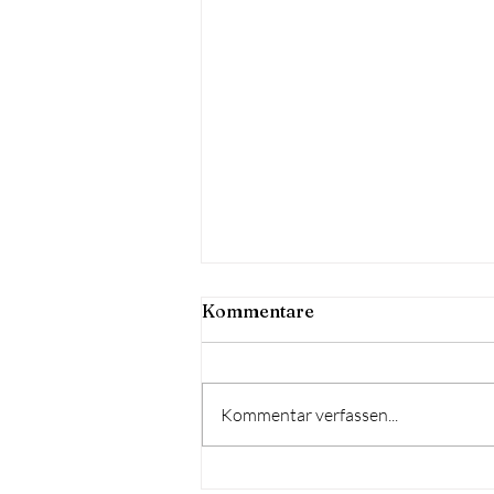
Kirtag
Kommentare
Am Freitag durften wir einen
stimmungsvollen
Dämmerschoppen beim Gosi
Kommentar verfassen...
musikalisch gestalten und für
einen gemütlichen Abend mit
Blasmusik sorgen. Auch am