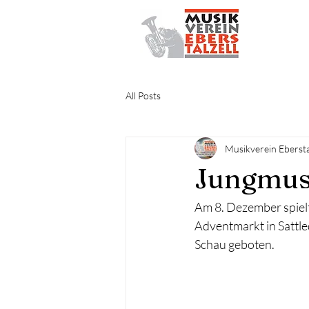
START
All Posts
Musikverein Ebersta
Jungmusi
Am 8. Dezember spielt
Adventmarkt in Sattl
Schau geboten. 