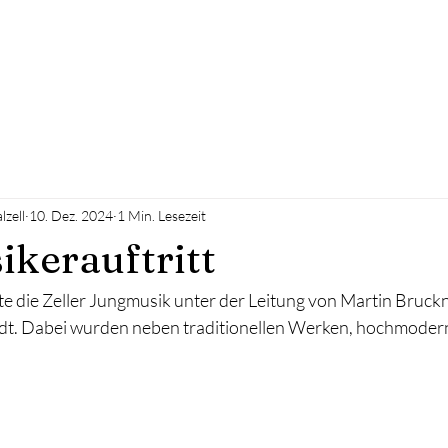
BMF2027
VEREIN
JUGEND
SPONSOREN
lzell
10. Dez. 2024
1 Min. Lesezeit
kerauftritt
e die Zeller Jungmusik unter der Leitung von Martin Bruckn
edt. Dabei wurden neben traditionellen Werken, hochmodern